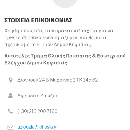
ΣΤΟΙΧΕΙΑ ΕΠΙΚΟΙΝΩΝΙΑΣ
Χρησιμοποιείστε τα παρακάτω στοιχεία για να
έρθετε σε επικοινωνία μαζί μας για θέματα
σχετικά με το Ε.Π. του Δήμου Κηφισιάς.
Αυτοτελές Τμήμα Ολικής Ποιότητας & Εσωτερικού
Ελέγχου Δήμου Κηφισιάς
a
Διονύσου 24 & Μυρσίνης 2 ΤΚ 145 62
d
d
f
Αφροδίτη Ζιούζια
r
a
e
x
s
p
(+30) 213 200 7180
s
h
o
e
aziouzia@kifissia.gr
n