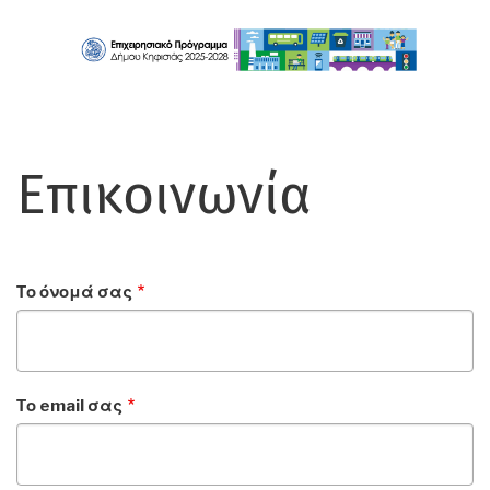
Παράκαμψη
προς
το
κυρίως
περιεχόμενο
Επικοινωνία
Το όνομά σας
Το email σας